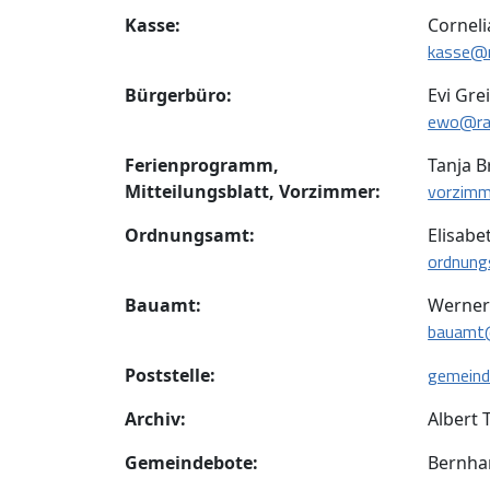
Kasse:
Corneli
kasse@r
Bürgerbüro:
Evi Gre
ewo@rai
Ferienprogramm,
Tanja 
vorzimm
Mitteilungsblatt, Vorzimmer:
Ordnungsamt:
Elisabe
ordnung
Bauamt:
Werner
bauamt@
gemeind
Poststelle:
Archiv:
Albert 
Gemeindebote:
Bernha