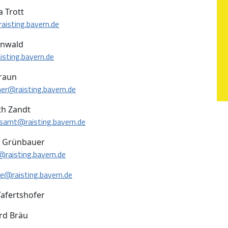
a Trott
aisting.bayern.de
inwald
sting.bayern.de
Braun
er@raisting.bayern.de
th Zandt
samt@raisting.bayern.de
 Grünbauer
raisting.bayern.de
e@raisting.bayern.de
Tafertshofer
rd Bräu